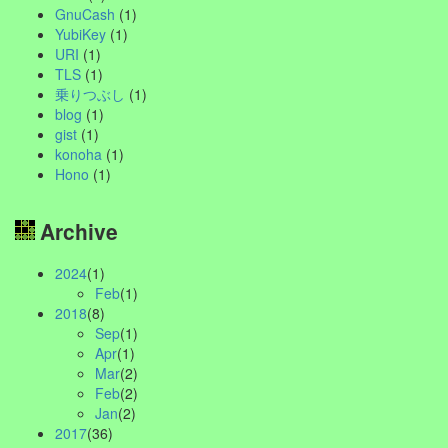
GnuCash
(1)
YubiKey
(1)
URI
(1)
TLS
(1)
乗りつぶし
(1)
blog
(1)
gist
(1)
konoha
(1)
Hono
(1)
Archive
2024
(1)
Feb
(1)
2018
(8)
Sep
(1)
Apr
(1)
Mar
(2)
Feb
(2)
Jan
(2)
2017
(36)