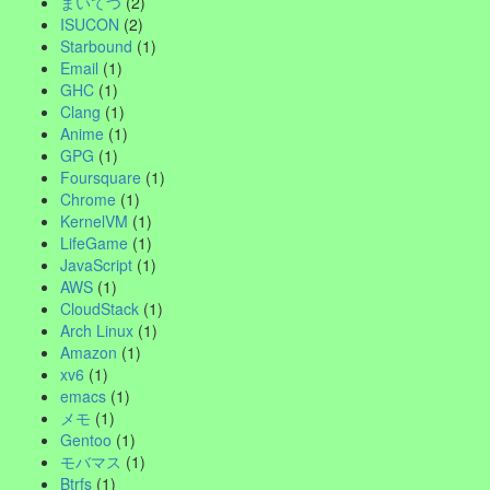
まいてつ
(2)
ISUCON
(2)
Starbound
(1)
Email
(1)
GHC
(1)
Clang
(1)
Anime
(1)
GPG
(1)
Foursquare
(1)
Chrome
(1)
KernelVM
(1)
LifeGame
(1)
JavaScript
(1)
AWS
(1)
CloudStack
(1)
Arch Linux
(1)
Amazon
(1)
xv6
(1)
emacs
(1)
メモ
(1)
Gentoo
(1)
モバマス
(1)
Btrfs
(1)