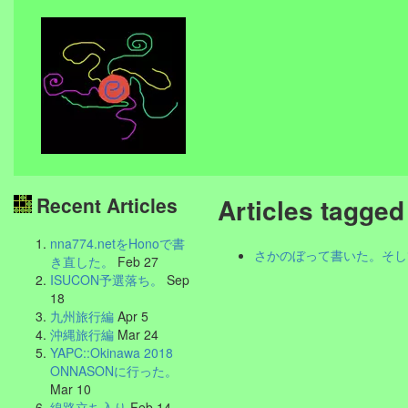
Recent Articles
Articles tagg
nna774.netをHonoで書
さかのぼって書いた。そし
き直した。
Feb 27
ISUCON予選落ち。
Sep
18
九州旅行編
Apr 5
沖縄旅行編
Mar 24
YAPC::Okinawa 2018
ONNASONに行った。
Mar 10
線路立ち入り
Feb 14