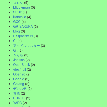
コミケ
(5)
Middleman
(5)
SPDY
(4)
Kancolle
(4)
GCC
(4)
GR-SAKURA
(3)
Blog
(3)
Raspberry Pi
(3)
CI
(3)
アイドルマスター
(3)
Git
(3)
きらら
(3)
Jenkins
(2)
OpenStack
(2)
/dev/null
(2)
OpenYo
(2)
Google
(2)
Golang
(2)
デレステ
(2)
青森
(2)
HDL-GT
(2)
YAPC
(2)