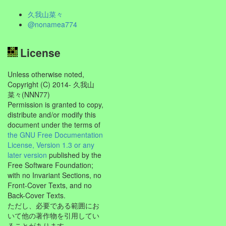
久我山菜々
@nonamea774
License
Unless otherwise noted,
Copyright (C) 2014- 久我山
菜々(NNN77)
Permission is granted to copy,
distribute and/or modify this
document under the terms of
the GNU Free Documentation
License, Version 1.3 or any
later version
published by the
Free Software Foundation;
with no Invariant Sections, no
Front-Cover Texts, and no
Back-Cover Texts.
ただし、必要である範囲にお
いて他の著作物を引用してい
ることがあります。