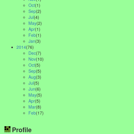
Oct
(1)
Sep
(2)
Jul
(4)
May
(2)
Apr
(1)
Feb
(1)
Jan
(3)
2014
(76)
Dec
(7)
Nov
(10)
Oct
(5)
Sep
(5)
Aug
(3)
Jul
(5)
Jun
(6)
May
(5)
Apr
(5)
Mar
(8)
Feb
(17)
Profile