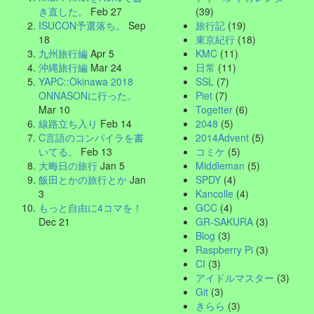
き直した。
Feb 27
(39)
ISUCON予選落ち。
Sep
旅行記
(19)
18
東京紀行
(18)
九州旅行編
Apr 5
KMC
(11)
沖縄旅行編
Mar 24
日常
(11)
YAPC::Okinawa 2018
SSL
(7)
ONNASONに行った。
Piet
(7)
Mar 10
Togetter
(6)
線路立ち入り
Feb 14
2048
(5)
C言語のコンパイラを書
2014Advent
(5)
いてる。
Feb 13
コミケ
(5)
大晦日の旅行
Jan 5
Middleman
(5)
飯田とかの旅行とか
Jan
SPDY
(4)
3
Kancolle
(4)
もっと自由に4コマを！
GCC
(4)
Dec 21
GR-SAKURA
(3)
Blog
(3)
Raspberry Pi
(3)
CI
(3)
アイドルマスター
(3)
Git
(3)
きらら
(3)