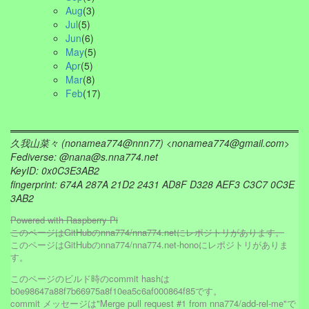
Aug
(3)
Jul
(5)
Jun
(6)
May
(5)
Apr
(5)
Mar
(8)
Feb
(17)
久我山菜々 (
nonamea774
@nnn77) <
nonamea774@gmail.com
>
Fediverse:
@nana@s.nna774.net
KeyID:
0x0C3E3AB2
fingerprint: 674A 287A 21D2 2431 AD8F D328 AEF3 C3C7 0C3E
3AB2
Powered with Raspberry Pi
このページはGitHubの
nna774/nna774.net
にレポジトリがあります。
このページはGitHubの
nna774/nna774.net-hono
にレポジトリがありま
す。
このページのビルド時のcommit hashは
b0e98647a88f7b66975a8f10ea5c6af000864f85
です。
commit メッセージは"Merge pull request #1 from nna774/add-rel-me"で