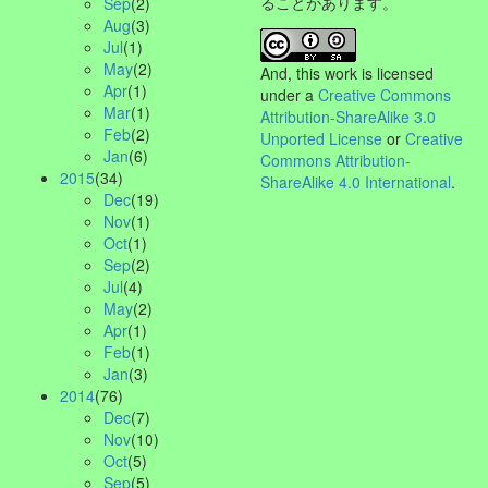
ることがあります。
Sep
(2)
Aug
(3)
Jul
(1)
May
(2)
And, this work is licensed
Apr
(1)
under a
Creative Commons
Mar
(1)
Attribution-ShareAlike 3.0
Feb
(2)
Unported License
or
Creative
Jan
(6)
Commons Attribution-
2015
(34)
ShareAlike 4.0 International
.
Dec
(19)
Nov
(1)
Oct
(1)
Sep
(2)
Jul
(4)
May
(2)
Apr
(1)
Feb
(1)
Jan
(3)
2014
(76)
Dec
(7)
Nov
(10)
Oct
(5)
Sep
(5)