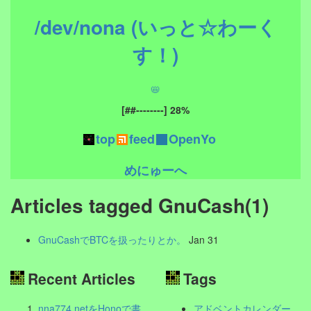
/dev/nona (いっと☆わーく
す！)
📛
top
feed
OpenYo
めにゅーへ
Articles tagged GnuCash(1)
GnuCashでBTCを扱ったりとか。
Jan 31
Recent Articles
Tags
nna774.netをHonoで書
アドベントカレンダー