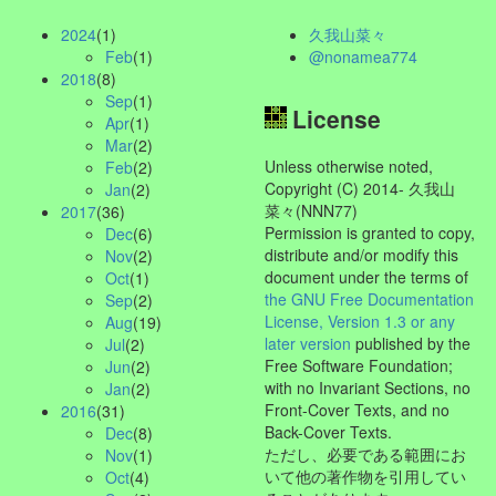
2024
(1)
久我山菜々
Feb
(1)
@nonamea774
2018
(8)
Sep
(1)
License
Apr
(1)
Mar
(2)
Unless otherwise noted,
Feb
(2)
Copyright (C) 2014- 久我山
Jan
(2)
菜々(NNN77)
2017
(36)
Permission is granted to copy,
Dec
(6)
distribute and/or modify this
Nov
(2)
document under the terms of
Oct
(1)
the GNU Free Documentation
Sep
(2)
License, Version 1.3 or any
Aug
(19)
later version
published by the
Jul
(2)
Free Software Foundation;
Jun
(2)
with no Invariant Sections, no
Jan
(2)
Front-Cover Texts, and no
2016
(31)
Back-Cover Texts.
Dec
(8)
ただし、必要である範囲にお
Nov
(1)
いて他の著作物を引用してい
Oct
(4)