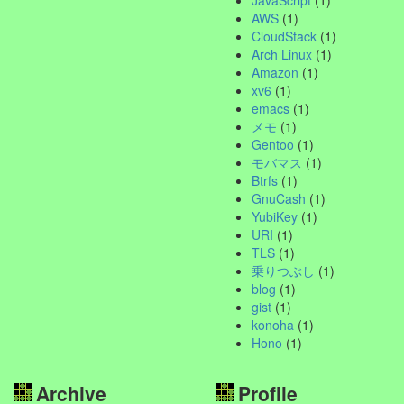
AWS
(1)
CloudStack
(1)
Arch Linux
(1)
Amazon
(1)
xv6
(1)
emacs
(1)
メモ
(1)
Gentoo
(1)
モバマス
(1)
Btrfs
(1)
GnuCash
(1)
YubiKey
(1)
URI
(1)
TLS
(1)
乗りつぶし
(1)
blog
(1)
gist
(1)
konoha
(1)
Hono
(1)
Archive
Profile