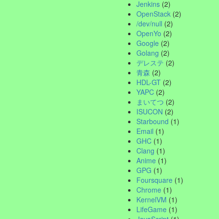
Jenkins
(2)
OpenStack
(2)
/dev/null
(2)
OpenYo
(2)
Google
(2)
Golang
(2)
デレステ
(2)
青森
(2)
HDL-GT
(2)
YAPC
(2)
まいてつ
(2)
ISUCON
(2)
Starbound
(1)
Email
(1)
GHC
(1)
Clang
(1)
Anime
(1)
GPG
(1)
Foursquare
(1)
Chrome
(1)
KernelVM
(1)
LifeGame
(1)
JavaScript
(1)