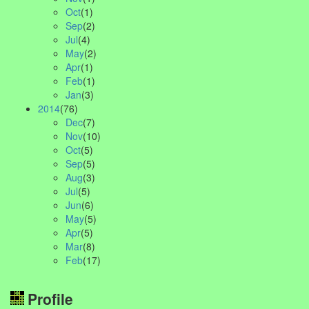
Oct
(1)
Sep
(2)
Jul
(4)
May
(2)
Apr
(1)
Feb
(1)
Jan
(3)
2014
(76)
Dec
(7)
Nov
(10)
Oct
(5)
Sep
(5)
Aug
(3)
Jul
(5)
Jun
(6)
May
(5)
Apr
(5)
Mar
(8)
Feb
(17)
Profile