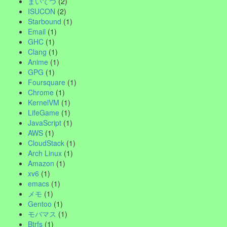
まいてつ
(2)
ISUCON
(2)
Starbound
(1)
Email
(1)
GHC
(1)
Clang
(1)
Anime
(1)
GPG
(1)
Foursquare
(1)
Chrome
(1)
KernelVM
(1)
LifeGame
(1)
JavaScript
(1)
AWS
(1)
CloudStack
(1)
Arch Linux
(1)
Amazon
(1)
xv6
(1)
emacs
(1)
メモ
(1)
Gentoo
(1)
モバマス
(1)
Btrfs
(1)