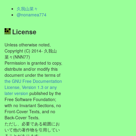
久我山菜々
@nonamea774
License
Unless otherwise noted,
Copyright (C) 2014- 久我山
菜々(NNN77)
Permission is granted to copy,
distribute and/or modify this
document under the terms of
the GNU Free Documentation
License, Version 1.3 or any
later version
published by the
Free Software Foundation;
with no Invariant Sections, no
Front-Cover Texts, and no
Back-Cover Texts.
ただし、必要である範囲にお
いて他の著作物を引用してい
ることがあります。