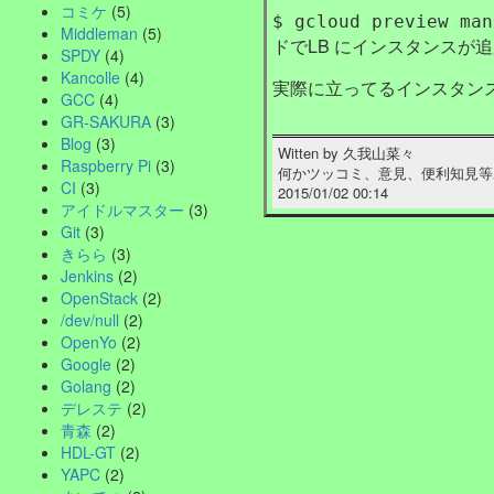
コミケ
(5)
$ gcloud preview man
Middleman
(5)
ドでLB にインスタンスが
SPDY
(4)
Kancolle
(4)
実際に立ってるインスタンス
GCC
(4)
GR-SAKURA
(3)
Blog
(3)
Witten by
久我山菜々
Raspberry Pi
(3)
何かツッコミ、意見、便利知見等
CI
(3)
2015/01/02 00:14
アイドルマスター
(3)
Git
(3)
きらら
(3)
Jenkins
(2)
OpenStack
(2)
/dev/null
(2)
OpenYo
(2)
Google
(2)
Golang
(2)
デレステ
(2)
青森
(2)
HDL-GT
(2)
YAPC
(2)