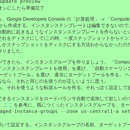
update preview
をオンにしたら準備完了
gle Developers Console の「計算処理」 → 「Comp
 から作成する。インスタンステンプレートは編集できないので
自動的に起きるようなインスタンステンプレートを作らないと
それをディスクにして(この時、一度スナップショットからイ
しかスナップショットをディスクにする方法わからなかったの
作りました。
きたら、インスタンスグループを作りましょう。 「Compute 
スタンステンプレートを使用」を選び、「自動スケーリング」をオン
ターゲットプール」を選び、適当にターゲットプールを作る。 
るなら、それと同じのを使うのが正しいように思う。
ら、それを使うような転送ルールを作る。それっぽく設定して
できるインスタンスをロードバランサ自動で追加して欲しいの
。
ここ
を参考に、既につくったインスタンスグループを、ター
aged-instance-groups --zone us-central1-a se
 を叩いて設定する。インスタンスグループの名前、ターゲット