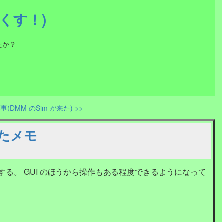
ーくす！)
たか？
(DMM のSim が来た) >>
てみたメモ
る。 GUI のほうから操作もある程度できるようになって