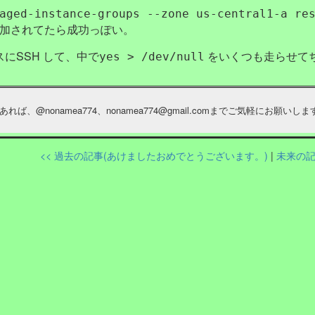
aged-instance-groups --zone us-central1-a re
追加されてたら成功っぽい。
にSSH して、中で
をいくつも走らせて
yes > /dev/null
あれば、
@nonamea774
、
nonamea774@gmail.com
までご気軽にお願いしま
<< 過去の記事(あけましたおめでとうございます。)
|
未来の記事