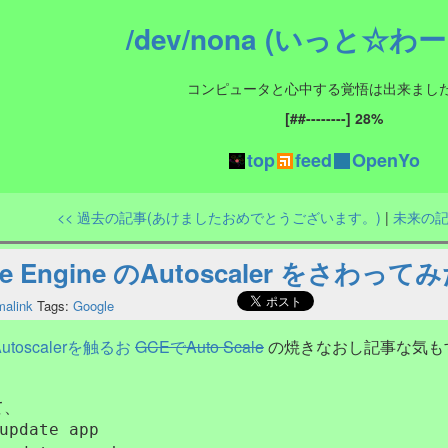
/dev/nona (いっと☆わ
コンピュータと心中する覚悟は出来まし
top
feed
OpenYo
<< 過去の記事(あけましたおめでとうございます。)
|
未来の記事
ute Engine のAutoscaler をさわっ
malink
Tags:
Google
のAutoscalerを触るお
GCEでAuto Scale
の焼きなおし記事な気もす
て、
update app