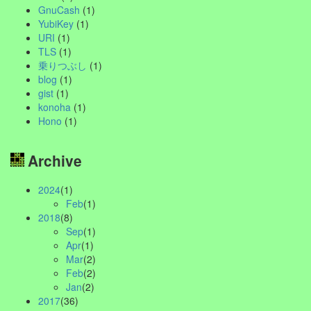
GnuCash
(1)
YubiKey
(1)
URI
(1)
TLS
(1)
乗りつぶし
(1)
blog
(1)
gist
(1)
konoha
(1)
Hono
(1)
Archive
2024
(1)
Feb
(1)
2018
(8)
Sep
(1)
Apr
(1)
Mar
(2)
Feb
(2)
Jan
(2)
2017
(36)