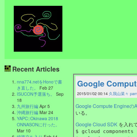
Recent Articles
Google Comp
nna774.netをHonoで書
き直した。
Feb 27
2015/01/02 00:14
久我山菜々
par
ISUCON予選落ち。
Sep
18
Google Compute Engine
九州旅行編
Apr 5
いる。
沖縄旅行編
Mar 24
YAPC::Okinawa 2018
Google Cloud SDK
を入れ
ONNASONに行った。
Mar 10
$ gcloud components 
線路立ち入り
Feb 14