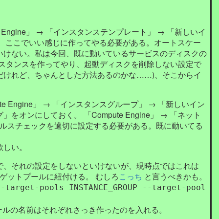
ute Engine」 → 「インスタンステンプレート」 → 「新しいイ
、ここでいい感じに作ってやる必要がある。オートスケー
いけない。私は今回、既に動いているサービスのディスクの
ンスタンスを作ってやり、起動ディスクを削除しない設定で
だけれど、ちゃんとした方法あるのかな……)、そこからイ
Engine」 → 「インスタンスグループ」 → 「新しいイン
にしておく。 「Compute Engine」 → 「ネット
ヘルスチェックを適切に設定する必要がある。既に動いてる
欲しい。
で、それの設定をしないといけないが、現時点ではこれは
ゲットプールに紐付ける。 むしろ
こっち
と言うべきかも。
t-target-pools INSTANCE_GROUP --target-pool
プールの名前はそれぞれさっき作ったのを入れる。